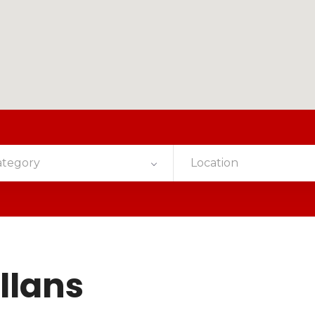
ategory
Location
llans