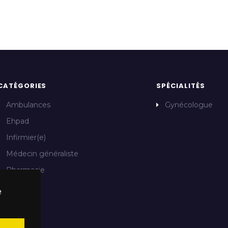
CATÉGORIES
SPÉCIALITÉS
Ambulances
Gynécologue
Ehpad
Infirmier(e)
Médecin généraliste
Pharmacie
e