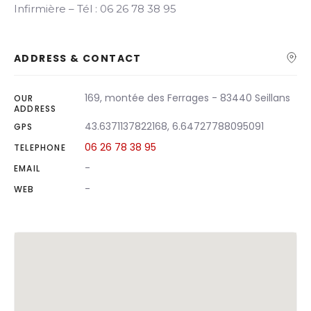
Search
Infirmière – Tél : 06 26 78 38 95
ADDRESS & CONTACT
169, montée des Ferrages - 83440 Seillans
OUR
ADDRESS
43.6371137822168, 6.64727788095091
GPS
06 26 78 38 95
TELEPHONE
-
EMAIL
-
WEB