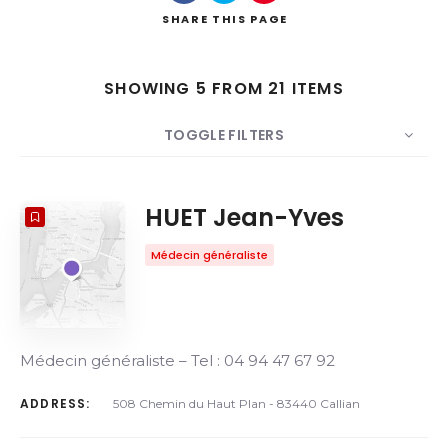
Search
SHARE
THIS PAGE
SHOWING 5 FROM 21 ITEMS
TOGGLE FILTERS
COUNT
5
SORT BY
Title
ORDER
HUET Jean-Yves
Médecin généraliste
Médecin généraliste – Tel : 04 94 47 67 92
ADDRESS:
508 Chemin du Haut Plan - 83440 Callian