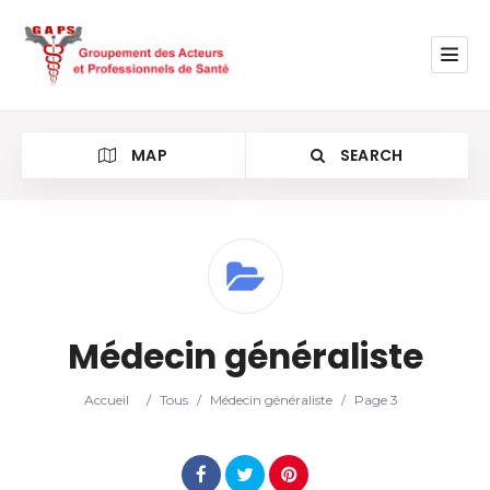
MAP
SEARCH
Category
Médecin généraliste
Location
Accueil
/
Tous
/
Médecin généraliste
/
Page 3